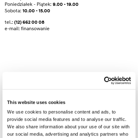
Poniedziałek - Piątek:
9.00 - 19.00
Sobota:
10.00 - 15.00
tel.:
(12) 662 00 08
e-mail:
finansowanie
DZIAŁ UBEZPIECZENIOWY
Kraków, al. Powstańców Śląskich 22
This website uses cookies
Godziny otwarcia:
We use cookies to personalise content and ads, to
Poniedziałek - Piątek:
8.30 - 19.00
provide social media features and to analyse our traffic.
Sobota:
10.00 - 15.00
We also share information about your use of our site with
tel.:
(12) 662 00 08
our social media, advertising and analytics partners who