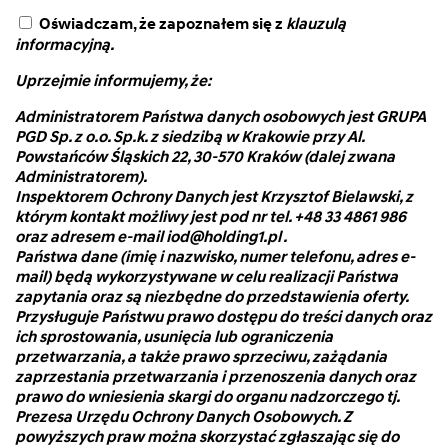
Oświadczam, że zapoznałem się z
klauzulą
informacyjną.
Uprzejmie informujemy, że:
Administratorem Państwa danych osobowych jest GRUPA
PGD Sp. z o.o. Sp.k. z siedzibą w Krakowie przy Al.
Powstańców Śląskich 22, 30-570 Kraków (dalej zwana
Administratorem).
Inspektorem Ochrony Danych jest Krzysztof Bielawski, z
którym kontakt możliwy jest pod nr tel. +48 33 4861 986
oraz adresem e-mail iod@holding1.pl .
Państwa dane (imię i nazwisko, numer telefonu, adres e-
mail) będą wykorzystywane w celu realizacji Państwa
zapytania oraz są niezbędne do przedstawienia oferty.
Przysługuje Państwu prawo dostępu do treści danych oraz
ich sprostowania, usunięcia lub ograniczenia
przetwarzania, a także prawo sprzeciwu, zażądania
zaprzestania przetwarzania i przenoszenia danych oraz
prawo do wniesienia skargi do organu nadzorczego tj.
Prezesa Urzędu Ochrony Danych Osobowych. Z
powyższych praw można skorzystać zgłaszając się do