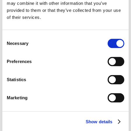
e-mail:
ubezpieczenia
may combine it with other information that you’ve
provided to them or that they’ve collected from your use
of their services.
Consent
Necessary
Selection
Preferences
Hyundai Korea Motors
Warszawa
ul. Krasnobrodzka 5
Statistics
Trasa Toruńska przy rondzie
Łabiszyńska
Marketing
Show details